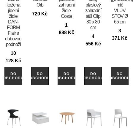
kožená
Orb
zahradní
plastový
míč
jídelní
židle
zahradní
VLUV
720
Kč
židle
Costa
stůl Clip
STOV Ø
DAN-
80 x 80
65 cm
1
FORM
cm
3
888
Kč
Flair s
4
371
Kč
dubovou
556
Kč
podnoží
10
128
Kč
DO
DO
DO
DO
DO
OBCHODU
OBCHODU
OBCHODU
OBCHODU
OBCHODU