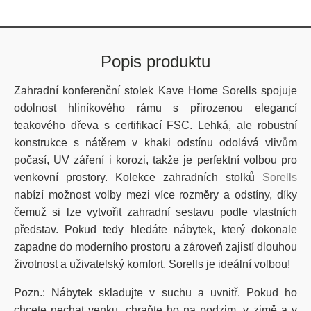
Popis produktu
Zahradní konferenční stolek Kave Home Sorells spojuje
odolnost hliníkového rámu s přirozenou elegancí
teakového dřeva s certifikací FSC. Lehká, ale robustní
konstrukce s nátěrem v khaki odstínu odolává vlivům
počasí, UV záření i korozi, takže je perfektní volbou pro
venkovní prostory. Kolekce zahradních stolků
Sorells
nabízí možnost volby mezi více rozměry a odstíny, díky
čemuž si lze vytvořit zahradní sestavu podle vlastních
představ. Pokud tedy hledáte nábytek, který dokonale
zapadne do moderního prostoru a zároveň zajistí dlouhou
životnost a uživatelský komfort, Sorells je ideální volbou!
Pozn.: Nábytek skladujte v suchu a uvnitř. Pokud ho
chcete nechat venku, chraňte ho na podzim, v zimě a v