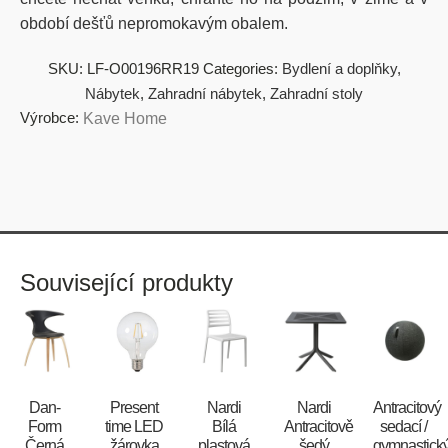
období dešťů nepromokavým obalem.
SKU:
LF-O00196RR19
Categories:
Bydlení a doplňky
,
Nábytek
,
Zahradní nábytek
,
Zahradní stoly
Výrobce:
Kave Home
Související produkty
​​​​​Dan-
Present
Nardi
Nardi
Antracitový
Form
time LED
Bílá
Antracitově
sedací /
Černá
žárovka
plastová
šedý
gymnastick