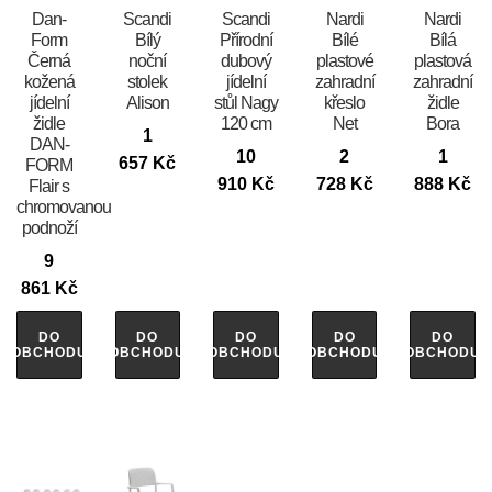
​​​​​Dan-
Scandi
Scandi
Nardi
Nardi
Form
Bílý
Přírodní
Bílé
Bílá
Černá
noční
dubový
plastové
plastová
kožená
stolek
jídelní
zahradní
zahradní
jídelní
Alison
stůl Nagy
křeslo
židle
židle
120 cm
Net
Bora
1
DAN-
10
2
1
657
Kč
FORM
910
Kč
728
Kč
888
Kč
Flair s
chromovanou
podnoží
9
861
Kč
DO
DO
DO
DO
DO
OBCHODU
OBCHODU
OBCHODU
OBCHODU
OBCHODU