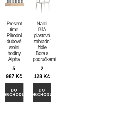
Present
Nardi
time
Bílá
Přírodní
plastová
dubové
zahradní
stolní
židle
hodiny
Bora s
Alpha
područkami
5
2
987
Kč
128
Kč
DO
DO
OBCHODU
OBCHODU