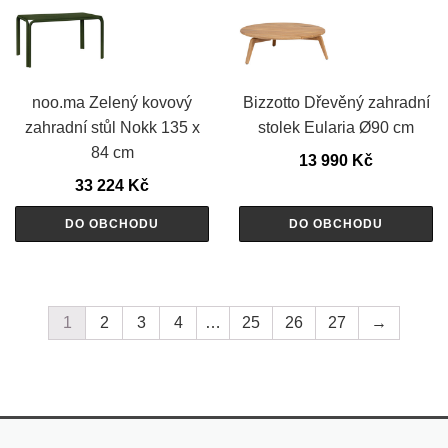
noo.ma Zelený kovový
Bizzotto Dřevěný zahradní
zahradní stůl Nokk 135 x
stolek Eularia Ø90 cm
84 cm
13 990
Kč
33 224
Kč
DO OBCHODU
DO OBCHODU
1
2
3
4
…
25
26
27
→