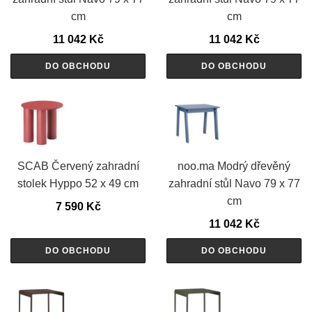
cm
cm
11 042
Kč
11 042
Kč
DO OBCHODU
DO OBCHODU
SCAB Červený zahradní
noo.ma Modrý dřevěný
stolek Hyppo 52 x 49 cm
zahradní stůl Navo 79 x 77
cm
7 590
Kč
11 042
Kč
DO OBCHODU
DO OBCHODU