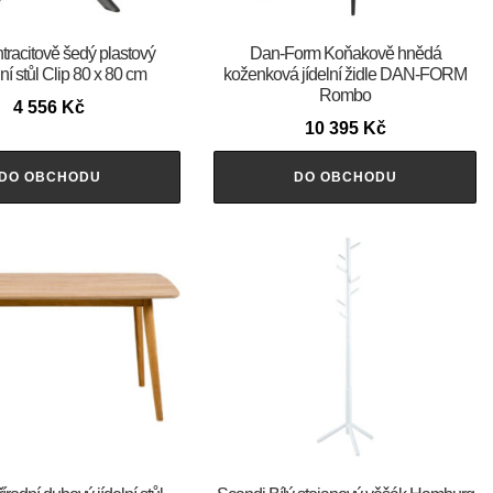
tracitově šedý plastový
​​​​​Dan-Form Koňakově hnědá
í stůl Clip 80 x 80 cm
koženková jídelní židle DAN-FORM
Rombo
4 556
Kč
10 395
Kč
DO OBCHODU
DO OBCHODU