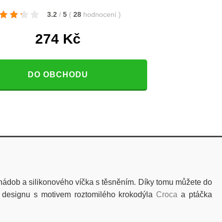
3.2
/
5
(
28
hodnocení
)
274
Kč
DO OBCHODU
u nádob a silikonového víčka s těsněním. Díky tomu můžete do
m designu s motivem roztomilého krokodýla
Croca
a ptáčka