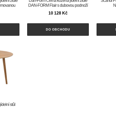
jídelní židle
​​​​​Dan-Form Černá kožená jídelní židle
Scandi Př
omovanou
DAN-FORM Flair s dubovou podnoží
N
10 128
Kč
U
DO OBCHODU
delní stůl