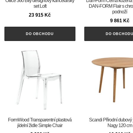
Office 360 Bílý designový kancelářský
​​​​​Dan-Form Černá kožená 
set Loft
DAN-FORM Flair s chr
podnoží
23 915
Kč
9 861
Kč
DO OBCHODU
DO OBCHOD
FormWood Transparentní plastová
Scandi Přírodní dubový jí
jídelní židle Simple Chair
Nagy 120 cm