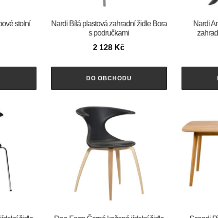
bové stolní
Nardi Bílá plastová zahradní židle Bora
Nardi An
s područkami
zahradn
2 128
Kč
U
DO OBCHODU