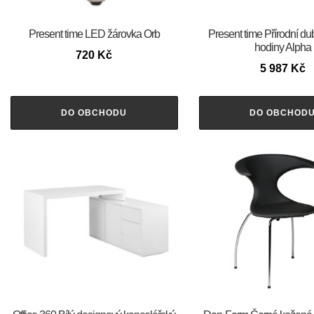
Present time LED žárovka Orb
Present time Přírodní du
hodiny Alpha
720
Kč
5 987
Kč
DO OBCHODU
DO OBCHOD