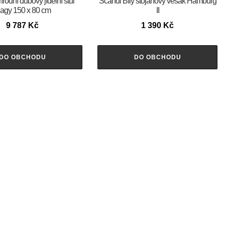
írodní dubový jídelní stůl
Scandi Bílý stojanový věšák Hamburg
agy 150 x 80 cm
II
9 787
Kč
1 390
Kč
DO OBCHODU
DO OBCHODU