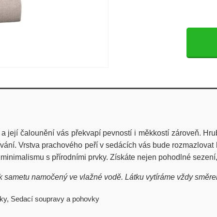
 její čalounění vás překvapí pevností i měkkostí zároveň. Hrub
ívání. Vrstva prachového peří v sedácích vás bude rozmazlovat 
minimalismu s přírodními prvky. Získáte nejen pohodlné sezení, 
k sametu namočený ve vlažné vodě. Látku vytíráme vždy směrem p
ky
,
Sedací soupravy a pohovky