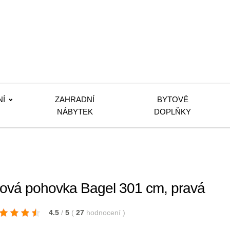
NÍ
ZAHRADNÍ
BYTOVÉ
NÁBYTEK
DOPLŇKY
á pohovka Bagel 301 cm, pravá
4.5
/
5
(
27
hodnocení
)