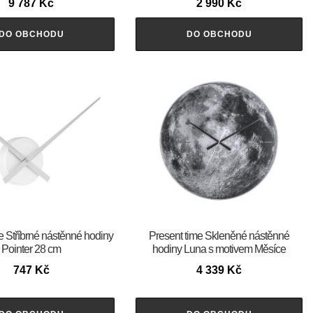
9 787
Kč
2 990
Kč
DO OBCHODU
DO OBCHODU
e Stříbrné nástěnné hodiny
Present time Skleněné nástěnné
Pointer 28 cm
hodiny Luna s motivem Měsíce
747
Kč
4 339
Kč