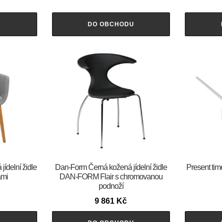
U
DO OBCHODU
jídelní židle
​​​​​Dan-Form Černá kožená jídelní židle
Present tim
ami
DAN-FORM Flair s chromovanou
podnoží
9 861
Kč