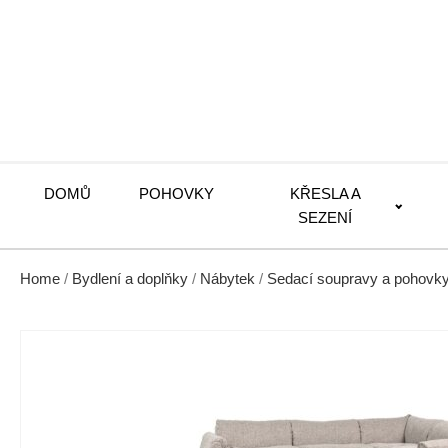
DOMŮ
POHOVKY
KŘESLA A
SEZENÍ
Home
/
Bydlení a doplňky
/
Nábytek
/
Sedací soupravy a pohovk