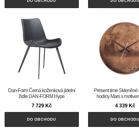
DO OBCHODU
DO OBCHOD
​​​​​Dan-Form Černá koženková jídelní
Present time Skleněné
židle DAN-FORM Hype
hodiny Mars s motive
7 729
Kč
4 339
Kč
DO OBCHODU
DO OBCHOD