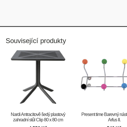
Související produkty
Nardi Antracitově šedý plastový
Present time Barevný nás
zahradní stůl Clip 80 x 80 cm
Arfus II.