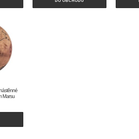
U
DO OBCHODU
 nástěnné
m Marsu
U