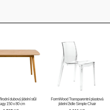
írodní dubový jídelní stůl
FormWood Transparentní plastová
agy 150 x 80 cm
jídelní židle Simple Chair