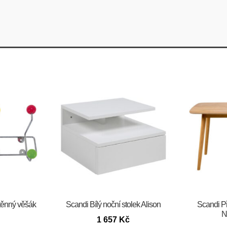
těnný věšák
Scandi Bílý noční stolek Alison
Scandi Př
N
1 657
Kč