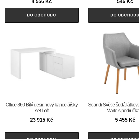
4 556
Kč
546
Kč
DO OBCHODU
DO OBCHOD
Office 360 Bílý designový kancelářský
Scandi Světle šedá látková 
set Loft
Marte s područk
23 915
Kč
5 455
Kč