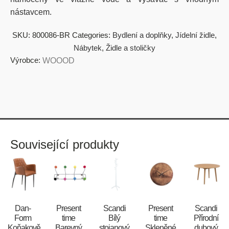
nástavcem.
SKU:
800086-BR
Categories:
Bydlení a doplňky
,
Jídelní židle
,
Nábytek
,
Židle a stoličky
Výrobce:
WOOOD
Související produkty
​​​​​Dan-
Present
Scandi
Present
Scandi
Form
time
Bílý
time
Přírodní
Koňakově
Barevný
stojanový
Skleněné
dubový