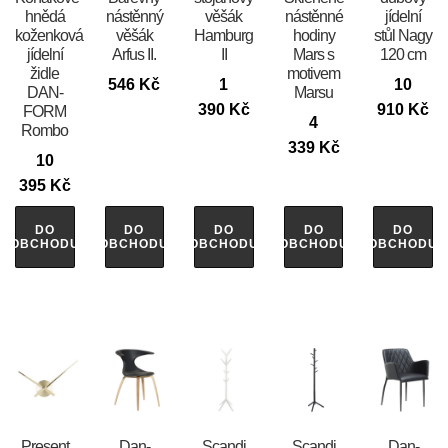
hnědá
nástěnný
věšák
nástěnné
jídelní
koženková
věšák
Hamburg
hodiny
stůl Nagy
jídelní
Arfus II.
II
Mars s
120 cm
židle
motivem
546
Kč
1
10
DAN-
Marsu
390
Kč
910
Kč
FORM
4
Rombo
339
Kč
10
395
Kč
DO
DO
DO
DO
DO
OBCHODU
OBCHODU
OBCHODU
OBCHODU
OBCHODU
Present
​​​​​Dan-
Scandi
Scandi
​​​​​Dan-