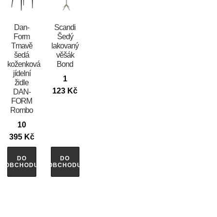
​​​​​Dan-
Scandi
Form
Šedý
Tmavě
lakovaný
šedá
věšák
koženková
Bond
jídelní
1
židle
123
Kč
DAN-
FORM
Rombo
10
395
Kč
DO
DO
OBCHODU
OBCHODU