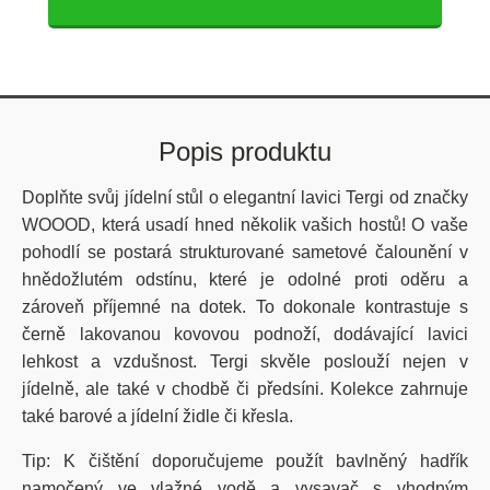
Popis produktu
Doplňte svůj jídelní stůl o elegantní lavici Tergi od značky
WOOOD, která usadí hned několik vašich hostů! O vaše
pohodlí se postará strukturované sametové čalounění v
hnědožlutém odstínu, které je odolné proti oděru a
zároveň příjemné na dotek. To dokonale kontrastuje s
černě lakovanou kovovou podnoží, dodávající lavici
lehkost a vzdušnost. Tergi skvěle poslouží nejen v
jídelně, ale také v chodbě či předsíni. Kolekce zahrnuje
také barové a jídelní židle či křesla.
Tip: K čištění doporučujeme použít bavlněný hadřík
namočený ve vlažné vodě a vysavač s vhodným