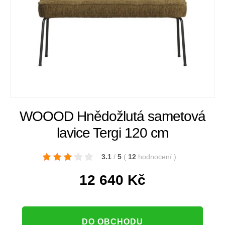
WOOOD Hnědožlutá sametová
lavice Tergi 120 cm
3.1
/
5
(
12
hodnocení
)
12 640
Kč
DO OBCHODU