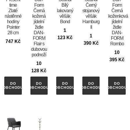
time
Form
Bílý
Černý
Form
Zlaté
Černá
lakovaný
stojanový
Černá
nástěnné
kožená
věšák
věšák
koženková
hodiny
jídelní
Bond
Hamburg
jídelní
Pointer
židle
II
židle
1
28 cm
DAN-
DAN-
1
123
Kč
FORM
FORM
747
Kč
390
Kč
Flair s
Rombo
dubovou
10
podnoží
395
Kč
10
128
Kč
DO
DO
DO
DO
DO
OBCHODU
OBCHODU
OBCHODU
OBCHODU
OBCHODU