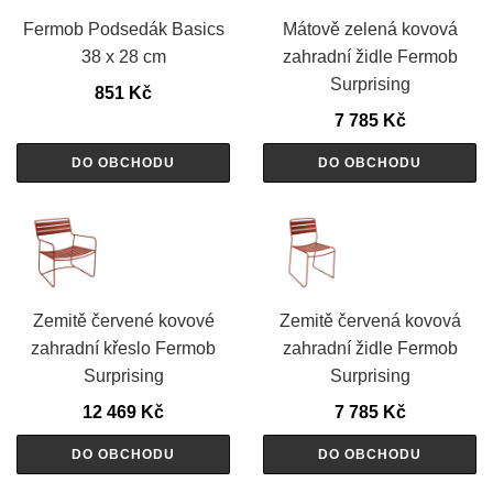
Fermob Podsedák Basics
Mátově zelená kovová
38 x 28 cm
zahradní židle Fermob
Surprising
851
Kč
7 785
Kč
DO OBCHODU
DO OBCHODU
Zemitě červené kovové
Zemitě červená kovová
zahradní křeslo Fermob
zahradní židle Fermob
Surprising
Surprising
12 469
Kč
7 785
Kč
DO OBCHODU
DO OBCHODU