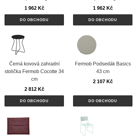
1 962
Kč
1 962
Kč
DO OBCHODU
DO OBCHODU
Černá kovová zahradní
Fermob Podsedák Basics
stolička Fermob Cocotte 34
43 cm
cm
2 107
Kč
2 812
Kč
DO OBCHODU
DO OBCHODU