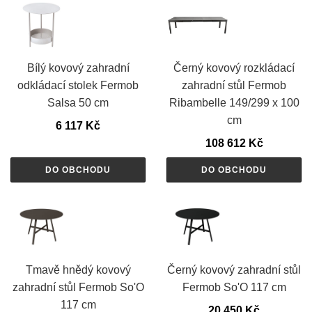
Bílý kovový zahradní
Černý kovový rozkládací
odkládací stolek Fermob
zahradní stůl Fermob
Salsa 50 cm
Ribambelle 149/299 x 100
cm
6 117
Kč
108 612
Kč
DO OBCHODU
DO OBCHODU
Tmavě hnědý kovový
Černý kovový zahradní stůl
zahradní stůl Fermob So'O
Fermob So'O 117 cm
117 cm
20 450
Kč