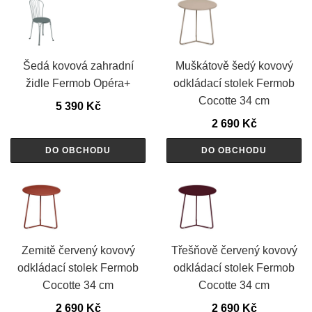
Šedá kovová zahradní
Muškátově šedý kovový
židle Fermob Opéra+
odkládací stolek Fermob
Cocotte 34 cm
5 390
Kč
2 690
Kč
DO OBCHODU
DO OBCHODU
Zemitě červený kovový
Třešňově červený kovový
odkládací stolek Fermob
odkládací stolek Fermob
Cocotte 34 cm
Cocotte 34 cm
2 690
Kč
2 690
Kč