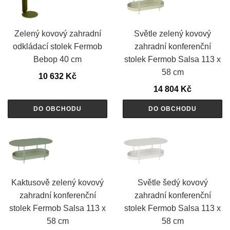
Zelený kovový zahradní
Světle zelený kovový
odkládací stolek Fermob
zahradní konferenční
Bebop 40 cm
stolek Fermob Salsa 113 x
58 cm
10 632
Kč
14 804
Kč
DO OBCHODU
DO OBCHODU
Kaktusově zelený kovový
Světle šedý kovový
zahradní konferenční
zahradní konferenční
stolek Fermob Salsa 113 x
stolek Fermob Salsa 113 x
58 cm
58 cm