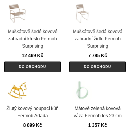
Muškátově šedé kovové
Muškátově šedá kovová
zahradní křeslo Fermob
zahradní židle Fermob
Surprising
Surprising
12 469
Kč
7 785
Kč
DO OBCHODU
DO OBCHODU
Žlutý kovový houpací kůň
Mátově zelená kovová
Fermob Adada
váza Fermob Ios 23 cm
8 899
Kč
1 357
Kč