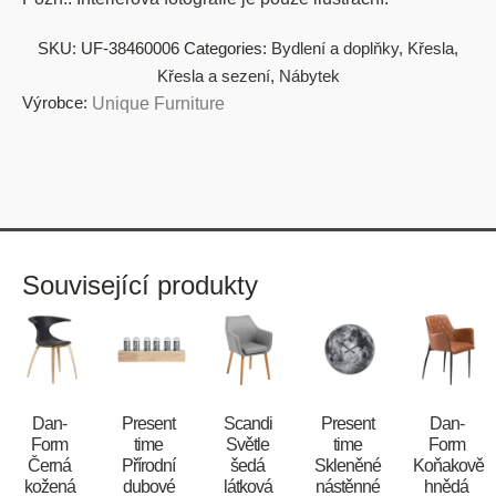
SKU:
UF-38460006
Categories:
Bydlení a doplňky
,
Křesla
,
Křesla a sezení
,
Nábytek
Výrobce:
Unique Furniture
Související produkty
​​​​​Dan-
Present
Scandi
Present
​​​​​Dan-
Form
time
Světle
time
Form
Černá
Přírodní
šedá
Skleněné
Koňakově
kožená
dubové
látková
nástěnné
hnědá