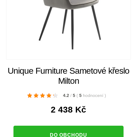
Unique Furniture Sametové křeslo
Milton
4.2
/
5
(
5
hodnocení
)
2 438
Kč
DO OBCHODU