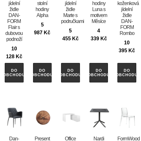
jídelní
stolní
jídelní
hodiny
koženková
židle
hodiny
židle
Luna s
jídelní
DAN-
Alpha
Marte s
motivem
židle
FORM
područkami
Měsíce
DAN-
5
Flair s
FORM
5
4
987
Kč
dubovou
Rombo
455
Kč
339
Kč
podnoží
10
10
395
Kč
128
Kč
DO
DO
DO
DO
DO
OBCHODU
OBCHODU
OBCHODU
OBCHODU
OBCHODU
​​​​​Dan-
Present
Office
Nardi
FormWood