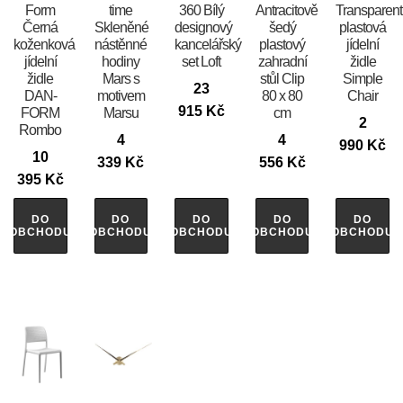
Form
time
360 Bílý
Antracitově
Transparent
Černá
Skleněné
designový
šedý
plastová
koženková
nástěnné
kancelářský
plastový
jídelní
jídelní
hodiny
set Loft
zahradní
židle
židle
Mars s
stůl Clip
Simple
23
DAN-
motivem
80 x 80
Chair
915
Kč
FORM
Marsu
cm
2
Rombo
4
4
990
Kč
10
339
Kč
556
Kč
395
Kč
DO
DO
DO
DO
DO
OBCHODU
OBCHODU
OBCHODU
OBCHODU
OBCHODU