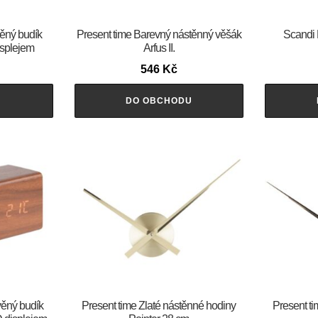
věný budík
Present time Barevný nástěnný věšák
Scandi B
displejem
Arfus II.
546
Kč
U
DO OBCHODU
věný budík
Present time Zlaté nástěnné hodiny
Present t