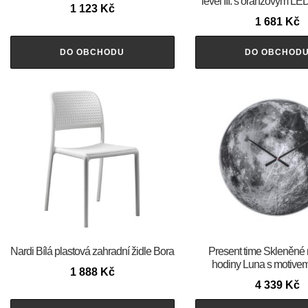
level III. s oranžovým LE
1 123
Kč
1 681
Kč
DO OBCHODU
DO OBCHOD
Nardi Bílá plastová zahradní židle Bora
Present time Skleněné
hodiny Luna s motive
1 888
Kč
4 339
Kč