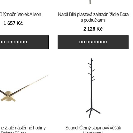
ílý noční stolek Alison
Nardi Bílá plastová zahradní židle Bora
s područkami
1 657
Kč
2 128
Kč
DO OBCHODU
DO OBCHODU
ime Zlaté nástěnné hodiny
Scandi Černý stojanový věšák