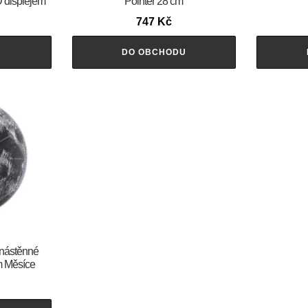
D displejem
Pointer 28 cm
747
Kč
U
DO OBCHODU
 nástěnné
m Měsíce