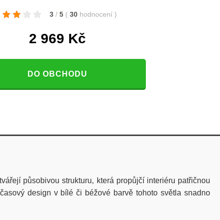
3
/
5
(
30
hodnocení
)
2 969
Kč
DO OBCHODU
ejí působivou strukturu, která propůjčí interiéru patřičnou
adčasový design v bílé či béžové barvě tohoto světla snadno