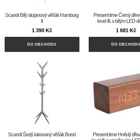
Scandi Bílý stojanový věšák Hamburg
Present time Černý dře
II
level III. s bílým LED 
1 390
Kč
1 681
Kč
DO OBCHODU
DO OBCHOD
Scandi Šedý lakovaný věšák Bond
Present time Hnědý dře