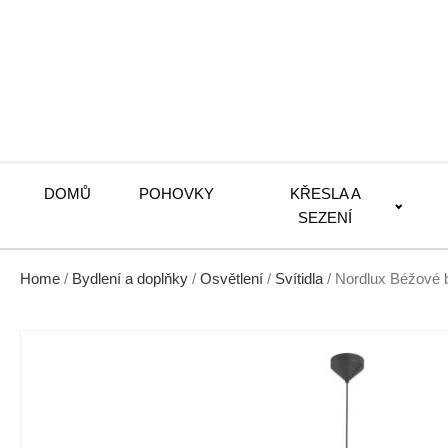
DOMŮ
POHOVKY
KŘESLA A
SEZENÍ
Home
/
Bydlení a doplňky
/
Osvětlení
/
Svítidla
/ Nordlux Béžové 