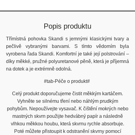
Popis produktu
Třímístná pohovka Skandi s jemnými klasickými tvary a
pečlivě vybranými barvami. S tímto vědomím byla
vyrobena řada Skandi. Komfortní je také její polstrování –
díky měkké, pružné polyuretanové pěně, která je příjemná
na dotek a je extrémně odolná.
#tab-Péče o produkt#
Celý produkt doporučujeme čistit měkkým kartáčem.
Vyhněte se silnému tření nebo náhlým prudkým
pohybům. Nepoužívejte vysavač. K čištění mokrých nebo
mastných skvrn použijte hedvábný papír a následně
vlhkou měkkou houbu, která skvrnu rychle absorbuje.
Poté můžete přistoupit k odstranění skvrny pomocí