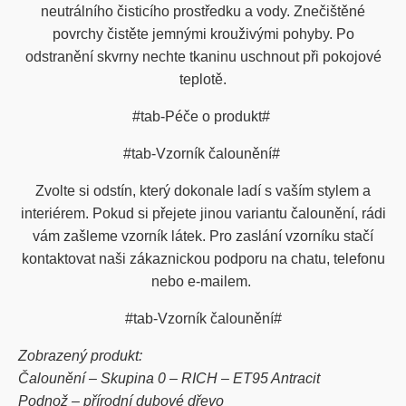
neutrálního čisticího prostředku a vody. Znečištěné
povrchy čistěte jemnými krouživými pohyby. Po
odstranění skvrny nechte tkaninu uschnout při pokojové
teplotě.
#tab-Péče o produkt#
#tab-Vzorník čalounění#
Zvolte si odstín, který dokonale ladí s vaším stylem a
interiérem. Pokud si přejete jinou variantu čalounění, rádi
vám zašleme vzorník látek. Pro zaslání vzorníku stačí
kontaktovat naši zákaznickou podporu na chatu, telefonu
nebo e-mailem.
#tab-Vzorník čalounění#
Zobrazený produkt:
Čalounění – Skupina 0 – RICH – ET95 Antracit
Podnož – přírodní dubové dřevo