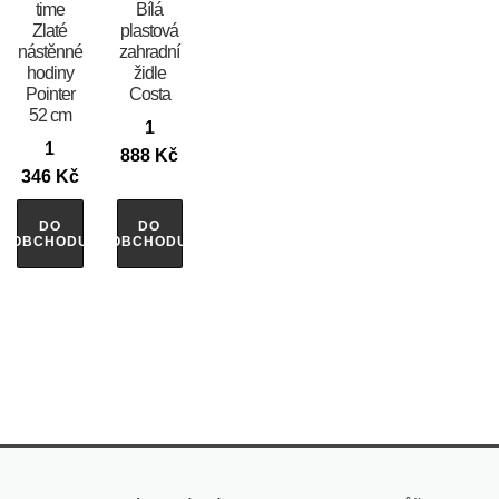
time
Bílá
Zlaté
plastová
nástěnné
zahradní
hodiny
židle
Pointer
Costa
52 cm
1
1
888
Kč
346
Kč
DO
DO
OBCHODU
OBCHODU