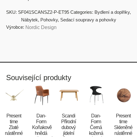
SKU:
SF041SCANSZ2-P-ET95
Categories:
Bydlení a doplňky
,
Nábytek
,
Pohovky
,
Sedací soupravy a pohovky
Výrobce:
Nordic Design
Související produkty
Present
​​​​​Dan-
Scandi
​​​​​Dan-
Present
time
Form
Přírodní
Form
time
Zlaté
Koňakově
dubový
Černá
Skleněné
nástěnné
hnědá
jídelní
kožená
nástěnné