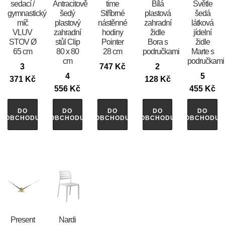
sedací /
Antracitově
time
Bílá
Světle
gymnastický
šedý
Stříbrné
plastová
šedá
míč
plastový
nástěnné
zahradní
látková
VLUV
zahradní
hodiny
židle
jídelní
STOV Ø
stůl Clip
Pointer
Bora s
židle
65 cm
80 x 80
28 cm
područkami
Marte s
cm
područkami
3
747
Kč
2
4
5
371
Kč
128
Kč
556
Kč
455
Kč
DO
DO
DO
DO
DO
OBCHODU
OBCHODU
OBCHODU
OBCHODU
OBCHODU
Present
Nardi