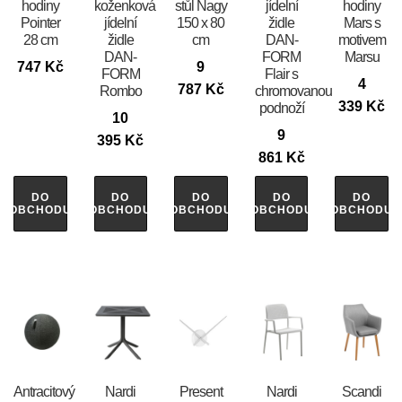
hodiny
koženková
stůl Nagy
jídelní
hodiny
Pointer
jídelní
150 x 80
židle
Mars s
28 cm
židle
cm
DAN-
motivem
DAN-
FORM
Marsu
747
Kč
9
FORM
Flair s
4
787
Kč
Rombo
chromovanou
339
Kč
podnoží
10
9
395
Kč
861
Kč
DO
DO
DO
DO
DO
OBCHODU
OBCHODU
OBCHODU
OBCHODU
OBCHODU
Antracitový
Nardi
Present
Nardi
Scandi