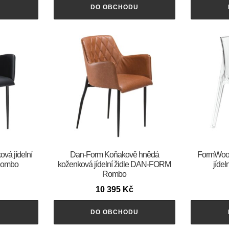
U
DO OBCHODU
ová jídelní
​​​​​Dan-Form Koňakově hnědá
FormWood 
Rombo
koženková jídelní židle DAN-FORM
jídel
Rombo
10 395
Kč
U
DO OBCHODU