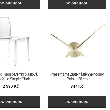
DO OBCHODU
DO OBCHODU
Transparentní plastová
Present time Zlaté nástěnné hodiny
ní židle Simple Chair
Pointer 28 cm
2 990
Kč
747
Kč
DO OBCHODU
DO OBCHODU