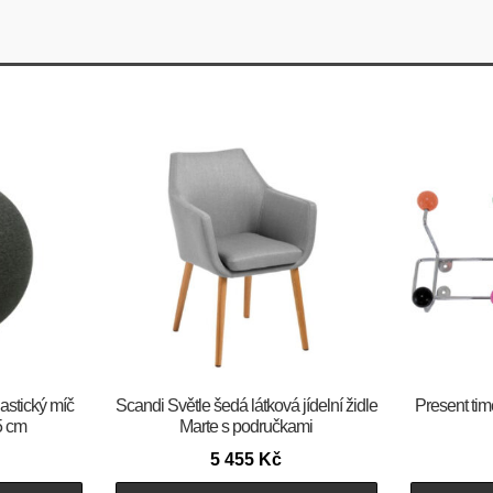
astický míč
Scandi Světle šedá látková jídelní židle
Present ti
 cm
Marte s područkami
5 455
Kč