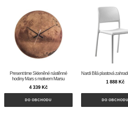
Present time Skleněné nástěnné
Nardi Bílá plastová zahrad
hodiny Mars s motivem Marsu
1 888
Kč
4 339
Kč
DO OBCHODU
DO OBCHOD