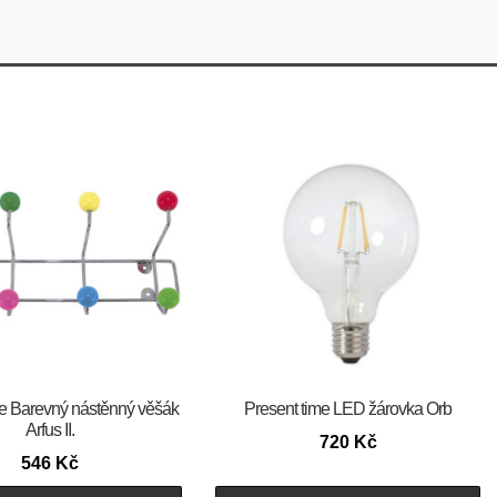
me Barevný nástěnný věšák
Present time LED žárovka Orb
Arfus II.
720
Kč
546
Kč