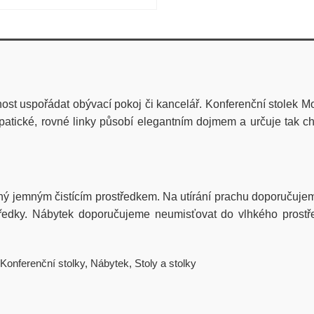
nost uspořádat obývací pokoj či kancelář. Konferenční stolek Mo
cké, rovné linky působí elegantním dojmem a určuje tak char
ený jemným čistícím prostředkem. Na utírání prachu doporuču
ostředky. Nábytek doporučujeme neumisťovat do vlhkého prost
Konferenční stolky
,
Nábytek
,
Stoly a stolky