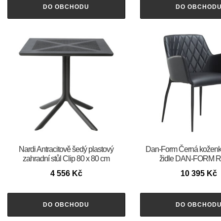
DO OBCHODU
DO OBCHOD
Nardi Antracitově šedý plastový
​​​​​Dan-Form Černá koženk
zahradní stůl Clip 80 x 80 cm
židle DAN-FORM 
4 556
Kč
10 395
Kč
DO OBCHODU
DO OBCHOD