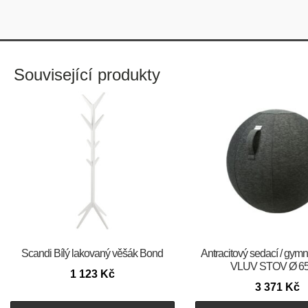
Související produkty
Scandi Bílý lakovaný věšák Bond
Antracitový sedací / gymn
VLUV STOV Ø 65
1 123
Kč
3 371
Kč