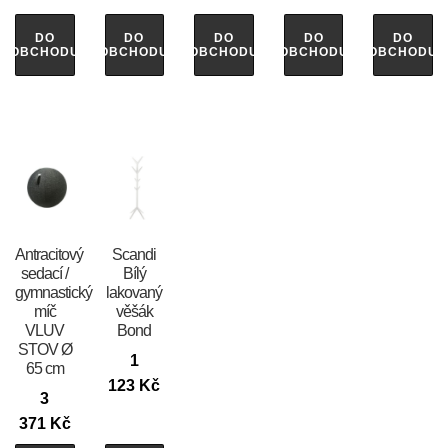
DO
DO
DO
DO
DO
OBCHODU
OBCHODU
OBCHODU
OBCHODU
OBCHODU
Antracitový
Scandi
sedací /
Bílý
gymnastický
lakovaný
míč
věšák
VLUV
Bond
STOV Ø
1
65 cm
123
Kč
3
371
Kč