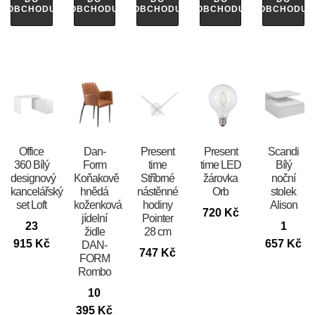
OBCHODU
OBCHODU
OBCHODU
OBCHODU
OBCHODU
Office
​​​​​Dan-
Present
Present
Scandi
360 Bílý
Form
time
time LED
Bílý
designový
Koňakově
Stříbrné
žárovka
noční
kancelářský
hnědá
nástěnné
Orb
stolek
set Loft
koženková
hodiny
Alison
720
Kč
jídelní
Pointer
23
1
židle
28 cm
915
Kč
657
Kč
DAN-
747
Kč
FORM
Rombo
10
395
Kč