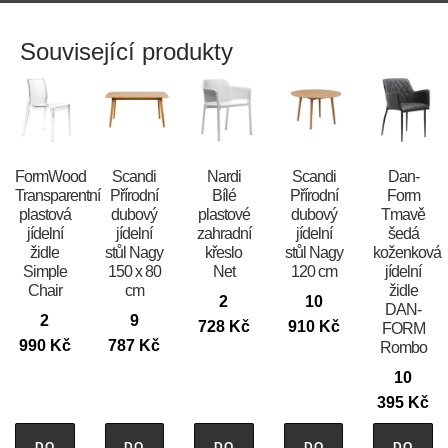
Související produkty
FormWood
Scandi
Nardi
Scandi
​​​​​Dan-
Transparentní
Přírodní
Bílé
Přírodní
Form
plastová
dubový
plastové
dubový
Tmavě
jídelní
jídelní
zahradní
jídelní
šedá
židle
stůl Nagy
křeslo
stůl Nagy
koženková
Simple
150 x 80
Net
120 cm
jídelní
Chair
cm
židle
2
10
DAN-
2
9
728
Kč
910
Kč
FORM
990
Kč
787
Kč
Rombo
10
395
Kč
DO
DO
DO
DO
DO