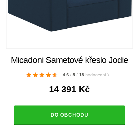
Micadoni Sametové křeslo Jodie
4.6
/
5
(
18
hodnocení
)
14 391
Kč
DO OBCHODU