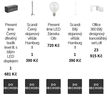
Present
Scandi
Present
Scandi
Office
time
Černý
time LED
Bílý
360 Bílý
Černý
stojanový
žárovka
stojanový
designový
dřevěný
věšák
Orb
věšák
kancelářský
budík
Hamburg
Hamburg
set Loft
720
Kč
level III. s
II
II
23
bílým
1
1
915
Kč
LED
390
Kč
390
Kč
displejem
1
681
Kč
DO
DO
DO
DO
DO
OBCHODU
OBCHODU
OBCHODU
OBCHODU
OBCHODU