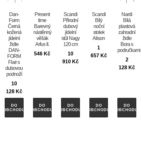
​​​​​Dan-
Present
Scandi
Scandi
Nardi
Form
time
Přírodní
Bílý
Bílá
Černá
Barevný
dubový
noční
plastová
kožená
nástěnný
jídelní
stolek
zahradní
jídelní
věšák
stůl Nagy
Alison
židle
židle
Arfus II.
120 cm
Bora s
1
DAN-
područkami
546
Kč
10
657
Kč
FORM
2
910
Kč
Flair s
128
Kč
dubovou
podnoží
10
128
Kč
DO
DO
DO
DO
DO
OBCHODU
OBCHODU
OBCHODU
OBCHODU
OBCHODU