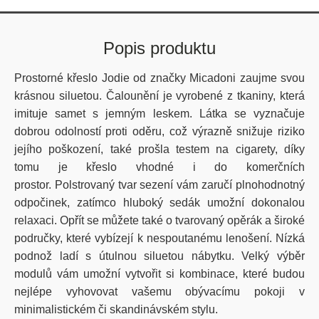
Popis produktu
Prostorné křeslo Jodie od značky Micadoni zaujme svou
krásnou siluetou. Čalounění je vyrobené z tkaniny, která
imituje samet s jemným leskem. Látka se vyznačuje
dobrou odolností proti oděru, což výrazně snižuje riziko
jejího poškození, také prošla testem na cigarety, díky
tomu je křeslo vhodné i do komerčních
prostor. Polstrovaný tvar sezení vám zaručí plnohodnotný
odpočinek, zatímco hluboký sedák umožní dokonalou
relaxaci. Opřít se můžete také o tvarovaný opěrák a široké
područky, které vybízejí k nespoutanému lenošení. Nízká
podnož ladí s útulnou siluetou nábytku. Velký výběr
modulů vám umožní vytvořit si kombinace, které budou
nejlépe vyhovovat vašemu obývacímu pokoji v
minimalistickém či skandinávském stylu.