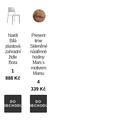
Nardi
Present
Bílá
time
plastová
Skleněné
zahradní
nástěnné
židle
hodiny
Bora
Mars s
motivem
1
Marsu
888
Kč
4
339
Kč
DO
DO
OBCHODU
OBCHODU