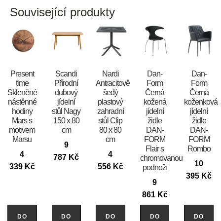
Související produkty
Present
Scandi
Nardi
​​​​​Dan-
​​​​​Dan-
time
Přírodní
Antracitově
Form
Form
Skleněné
dubový
šedý
Černá
Černá
nástěnné
jídelní
plastový
kožená
koženková
hodiny
stůl Nagy
zahradní
jídelní
jídelní
Mars s
150 x 80
stůl Clip
židle
židle
motivem
cm
80 x 80
DAN-
DAN-
Marsu
cm
FORM
FORM
9
Flair s
Rombo
4
4
787
Kč
chromovanou
10
339
Kč
556
Kč
podnoží
395
Kč
9
861
Kč
DO
DO
DO
DO
DO