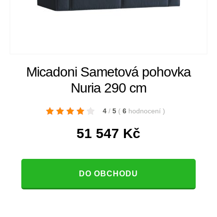
Micadoni Sametová pohovka
Nuria 290 cm
4
/
5
(
6
hodnocení
)
51 547
Kč
DO OBCHODU