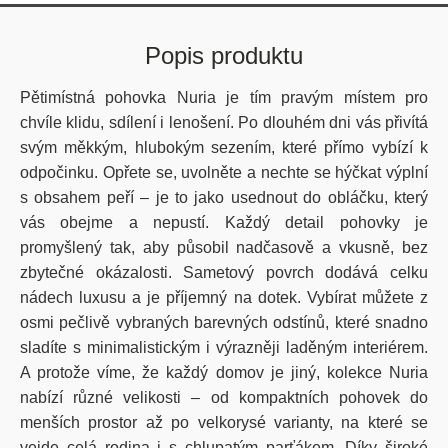
Popis produktu
Pětimístná pohovka Nuria je tím pravým místem pro
chvíle klidu, sdílení i lenošení. Po dlouhém dni vás přivítá
svým měkkým, hlubokým sezením, které přímo vybízí k
odpočinku. Opřete se, uvolněte a nechte se hýčkat výplní
s obsahem peří – je to jako usednout do obláčku, který
vás obejme a nepustí. Každý detail pohovky je
promyšlený tak, aby působil nadčasově a vkusně, bez
zbytečné okázalosti. Sametový povrch dodává celku
nádech luxusu a je příjemný na dotek. Vybírat můžete z
osmi pečlivě vybraných barevných odstínů, které snadno
sladíte s minimalistickým i výrazněji laděným interiérem.
A protože víme, že každý domov je jiný, kolekce Nuria
nabízí různé velikosti – od kompaktních pohovek do
menších prostor až po velkorysé varianty, na které se
vejde celá rodina i s chlupatým parťákem. Díky široké