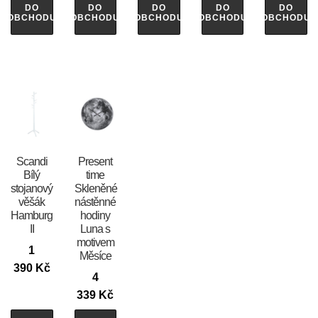
DO
DO
DO
DO
DO
OBCHODU
OBCHODU
OBCHODU
OBCHODU
OBCHODU
Scandi
Present
Bílý
time
stojanový
Skleněné
věšák
nástěnné
Hamburg
hodiny
II
Luna s
motivem
1
Měsíce
390
Kč
4
339
Kč