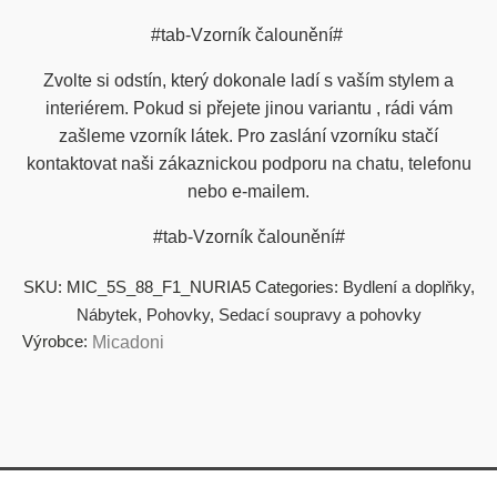
#tab-Vzorník čalounění#
Zvolte si odstín, který dokonale ladí s vaším stylem a
interiérem. Pokud si přejete jinou variantu , rádi vám
zašleme vzorník látek. Pro zaslání vzorníku stačí
kontaktovat naši zákaznickou podporu na chatu, telefonu
nebo e-mailem.
#tab-Vzorník čalounění#
SKU:
MIC_5S_88_F1_NURIA5
Categories:
Bydlení a doplňky
,
Nábytek
,
Pohovky
,
Sedací soupravy a pohovky
Výrobce:
Micadoni