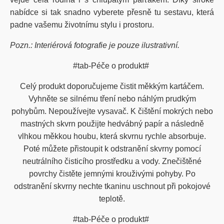
nabídce si tak snadno vyberete přesně tu sestavu, která
padne vašemu životnímu stylu i prostoru.
Pozn.: Interiérová fotografie je pouze ilustrativní.
#tab-Péče o produkt#
Celý produkt doporučujeme čistit měkkým kartáčem.
Vyhněte se silnému tření nebo náhlým prudkým
pohybům. Nepoužívejte vysavač. K čištění mokrých nebo
mastných skvrn použijte hedvábný papír a následně
vlhkou měkkou houbu, která skvrnu rychle absorbuje.
Poté můžete přistoupit k odstranění skvrny pomocí
neutrálního čisticího prostředku a vody. Znečištěné
povrchy čistěte jemnými krouživými pohyby. Po
odstranění skvrny nechte tkaninu uschnout při pokojové
teplotě.
#tab-Péče o produkt#