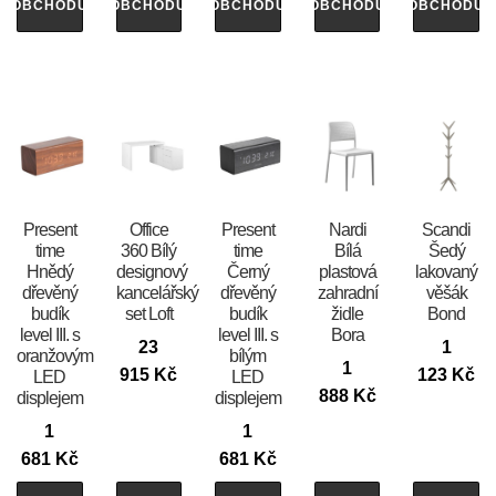
OBCHODU
OBCHODU
OBCHODU
OBCHODU
OBCHODU
Present
Office
Present
Nardi
Scandi
time
360 Bílý
time
Bílá
Šedý
Hnědý
designový
Černý
plastová
lakovaný
dřevěný
kancelářský
dřevěný
zahradní
věšák
budík
set Loft
budík
židle
Bond
level III. s
level III. s
Bora
23
1
oranžovým
bílým
1
915
Kč
123
Kč
LED
LED
888
Kč
displejem
displejem
1
1
681
Kč
681
Kč