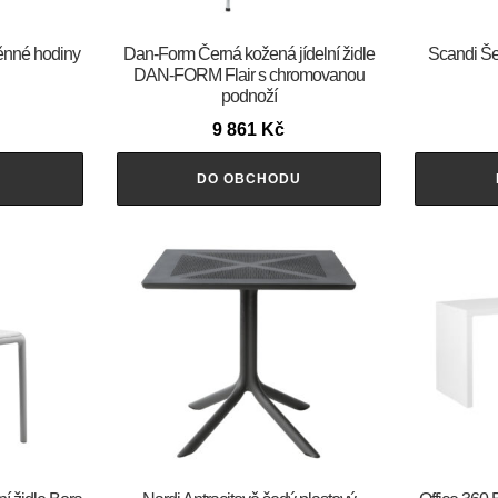
těnné hodiny
​​​​​Dan-Form Černá kožená jídelní židle
Scandi Še
DAN-FORM Flair s chromovanou
podnoží
9 861
Kč
U
DO OBCHODU