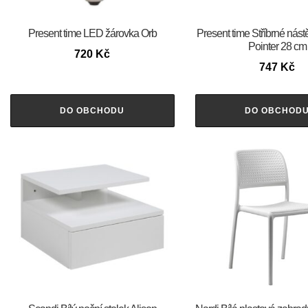
Present time LED žárovka Orb
Present time Stříbrné nás
Pointer 28 cm
720
Kč
747
Kč
DO OBCHODU
DO OBCHOD