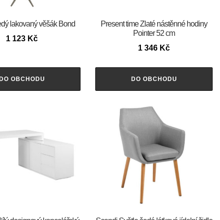
dý lakovaný věšák Bond
Present time Zlaté nástěnné hodiny
Pointer 52 cm
1 123
Kč
1 346
Kč
DO OBCHODU
DO OBCHODU