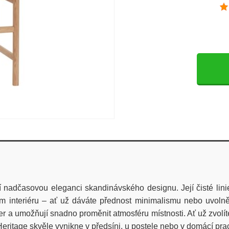
nadčasovou eleganci skandinávského designu. Její čisté linie,
ém interiéru – ať už dáváte přednost minimalismu nebo uvol
ter a umožňují snadno proměnit atmosféru místnosti. Ať už zvolít
 Heritage skvěle vynikne v předsíni, u postele nebo v domácí pr