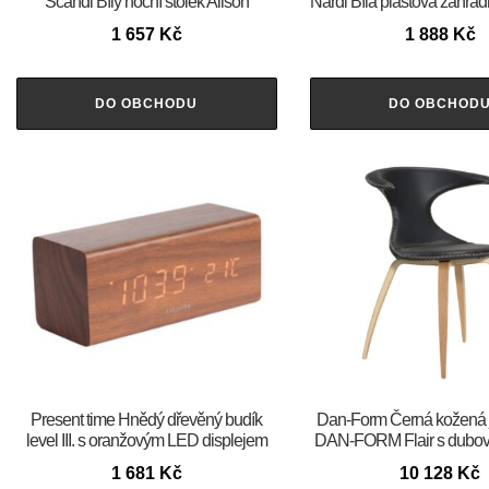
Scandi Bílý noční stolek Alison
Nardi Bílá plastová zahrad
1 657
Kč
1 888
Kč
DO OBCHODU
DO OBCHOD
Present time Hnědý dřevěný budík
​​​​​Dan-Form Černá kožená 
level III. s oranžovým LED displejem
DAN-FORM Flair s dubov
1 681
Kč
10 128
Kč