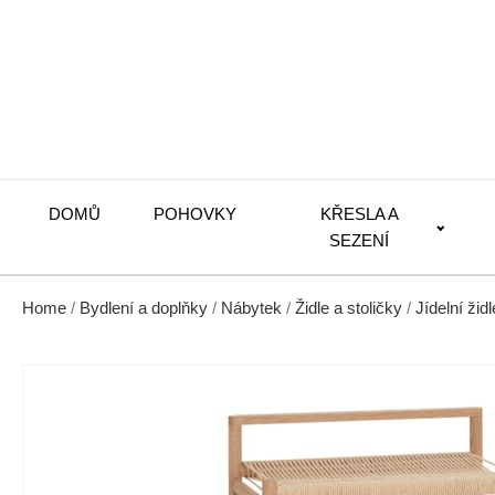
DOMŮ
POHOVKY
KŘESLA A
SEZENÍ
Home
/
Bydlení a doplňky
/
Nábytek
/
Židle a stoličky
/
Jídelní židl