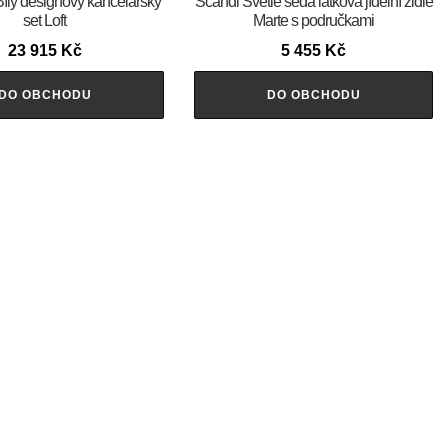
Bílý designový kancelářský
Scandi Světle šedá látková jídelní židle
set Loft
Marte s područkami
23 915
Kč
5 455
Kč
DO OBCHODU
DO OBCHODU