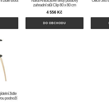
ní židle Bora
Nardi Antracitově šedý plastový
Office 360 
zahradní stůl Clip 80 x 80 cm
4 556
Kč
U
DO OBCHODU
jídelní židle
ou podnoží