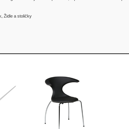
k
,
Židle a stoličky