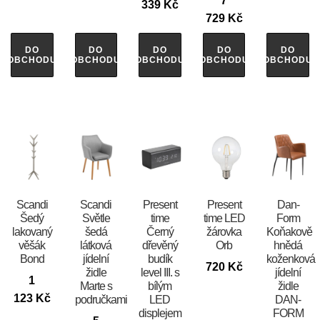
7
339
Kč
729
Kč
DO
DO
DO
DO
DO
OBCHODU
OBCHODU
OBCHODU
OBCHODU
OBCHODU
Scandi
Scandi
Present
Present
​​​​​Dan-
Šedý
Světle
time
time LED
Form
lakovaný
šedá
Černý
žárovka
Koňakově
věšák
látková
dřevěný
Orb
hnědá
Bond
jídelní
budík
koženková
720
Kč
židle
level III. s
jídelní
1
Marte s
bílým
židle
123
Kč
područkami
LED
DAN-
displejem
FORM