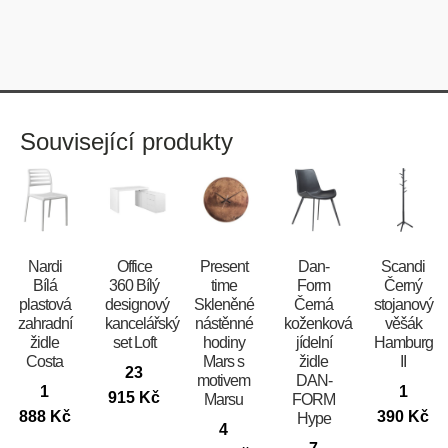
Související produkty
Nardi
Office
Present
​​​​​Dan-
Scandi
Bílá
360 Bílý
time
Form
Černý
plastová
designový
Skleněné
Černá
stojanový
zahradní
kancelářský
nástěnné
koženková
věšák
židle
set Loft
hodiny
jídelní
Hamburg
Costa
Mars s
židle
II
23
motivem
DAN-
1
1
915
Kč
Marsu
FORM
888
Kč
390
Kč
Hype
4