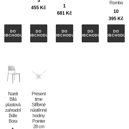
5
Rombo
1
455
Kč
10
681
Kč
395
Kč
DO
DO
DO
DO
DO
OBCHODU
OBCHODU
OBCHODU
OBCHODU
OBCHODU
Nardi
Present
Bílá
time
plastová
Stříbrné
zahradní
nástěnné
židle
hodiny
Bora
Pointer
28 cm