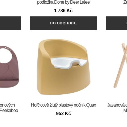
podložka Done by Deer Lalee
Z
1 786
Kč
U
DO OBCHODU
ikonových
Hořčicově žlutý plastový nočník Quax
Jasanová 
 Peekaboo
M
952
Kč