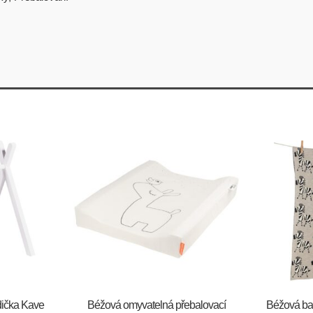
dička Kave
Béžová omyvatelná přebalovací
Béžová ba