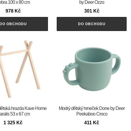
ebra 100 x 80 cm
by Deer Ozzo
978
Kč
301
Kč
DO OBCHODU
DO OBCHODU
dětská hrazda Kave Home
Modrý dětský hrneček Done by Deer
aralis 53 x 67 cm
Peekaboo Croco
1 325
Kč
411
Kč