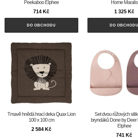
Peekaboo Elphee
Home Maralis
714
Kč
1 325
Kč
DO OBCHODU
DO OBCHOD
Tmavě hnědá hrací deka Quax Lion
Set dvou růžových sil
100 x 100 cm
bryndáků Done by Deer
Elphee
2 584
Kč
741
Kč