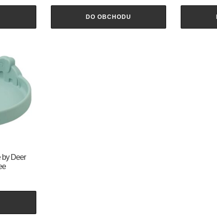
U
DO OBCHODU
e by Deer
ee
U