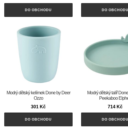
DO OBCHODU
DO OBCHOD
Modrý dětský kelímek Done by Deer
Modrý dětský talíř Don
Ozzo
Peekaboo Elph
301
Kč
714
Kč
DO OBCHODU
DO OBCHOD