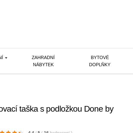
NÍ
ZAHRADNÍ
BYTOVÉ
NÁBYTEK
DOPLŇKY
ovací taška s podložkou Done by
4.4
/
5
(
16
hodnocení
)