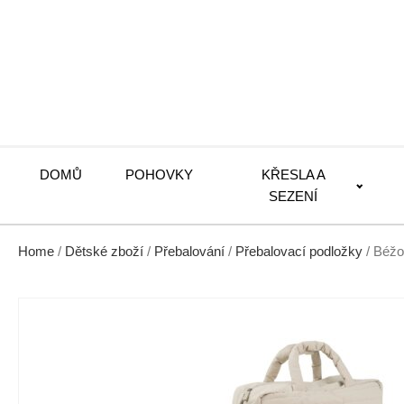
DOMŮ
POHOVKY
KŘESLA A
SEZENÍ
Home
/
Dětské zboží
/
Přebalování
/
Přebalovací podložky
/ Béžo