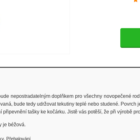
bude nepostradatelným doplňkem pro všechny novopečené rodič
lovaná,
bude tedy udržovat tekutiny teplé nebo studené
.
Povrch j
ní připevnění tašky ke kočárku.
Jistě vás potěší, že při výrobě p
ky je béžová.
ky
,
Přebalování