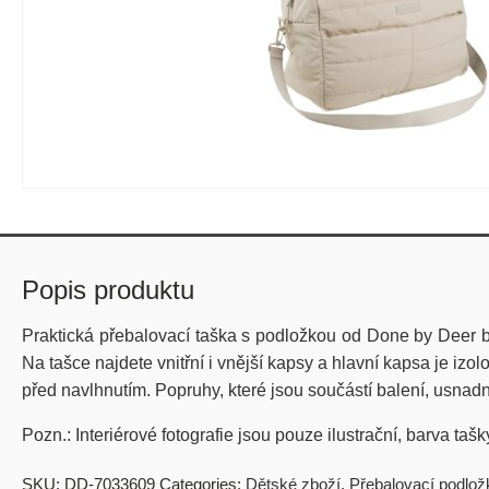
Popis produktu
Praktická přebalovací taška s podložkou od Done by Deer 
Na tašce najdete vnitřní i vnější kapsy a hlavní kapsa je izo
před navlhnutím
.
Popruhy, které jsou součástí balení, usnad
Pozn.: Interiérové fotografie jsou pouze ilustrační, barva taš
SKU:
DD-7033609
Categories:
Dětské zboží
,
Přebalovací podlož