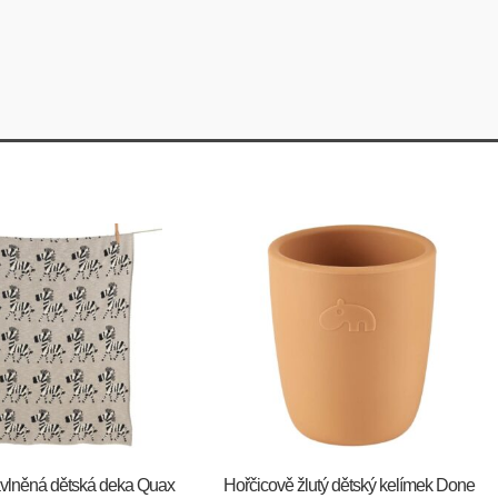
vlněná dětská deka Quax
Hořčicově žlutý dětský kelímek Done