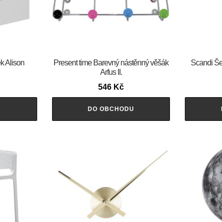
ek Alison
Present time Barevný nástěnný věšák
Scandi Še
Arfus II.
546
Kč
U
DO OBCHODU