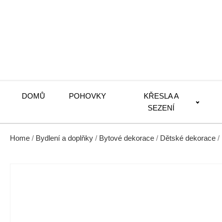
DOMŮ
POHOVKY
KŘESLA A
SEZENÍ
Home
/
Bydlení a doplňky
/
Bytové dekorace
/
Dětské dekorace
/