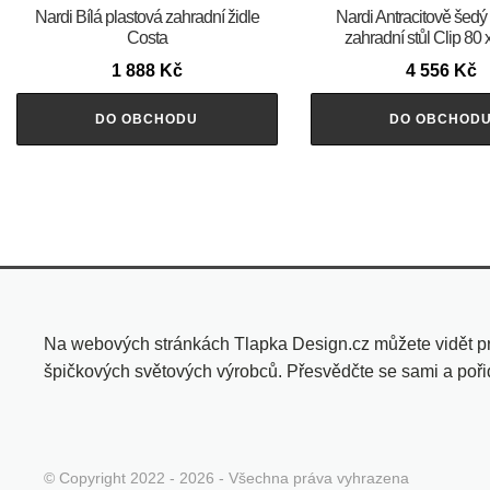
Nardi Bílá plastová zahradní židle
Nardi Antracitově šedý
Costa
zahradní stůl Clip 80
1 888
Kč
4 556
Kč
DO OBCHODU
DO OBCHOD
Na webových stránkách Tlapka Design.cz můžete vidět pré
špičkových světových výrobců. Přesvědčte se sami a poři
© Copyright 2022 - 2026 - Všechna práva vyhrazena