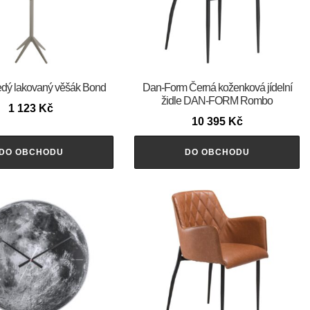
dý lakovaný věšák Bond
​​​​​Dan-Form Černá koženková jídelní
židle DAN-FORM Rombo
1 123
Kč
10 395
Kč
DO OBCHODU
DO OBCHODU