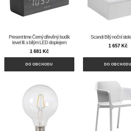
Present time Černý dřevěný budík
Scandi Bílý noční stol
level III. s bílým LED displejem
1 657
Kč
1 681
Kč
DO OBCHODU
DO OBCHOD