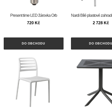
Present time LED žárovka Orb
Nardi Bílé plastové zahrad
720
Kč
2 728
Kč
DO OBCHODU
DO OBCHOD