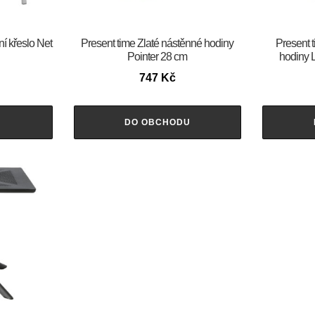
ní křeslo Net
Present time Zlaté nástěnné hodiny
Present 
Pointer 28 cm
hodiny 
747
Kč
U
DO OBCHODU