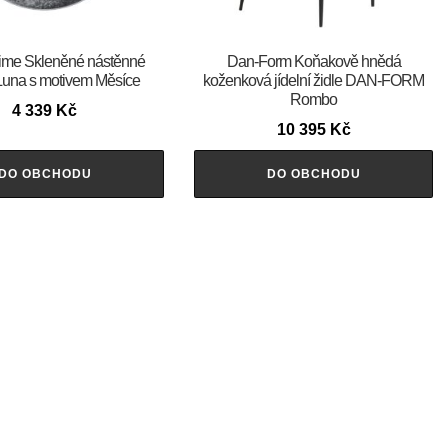
time Skleněné nástěnné
​​​​​Dan-Form Koňakově hnědá
Luna s motivem Měsíce
koženková jídelní židle DAN-FORM
Rombo
4 339
Kč
10 395
Kč
DO OBCHODU
DO OBCHODU