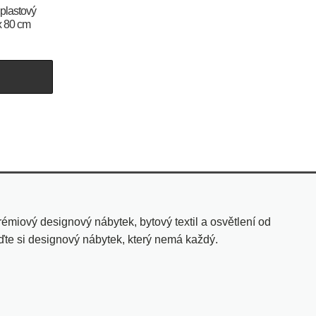
 plastový
 x 80 cm
U
miový designový nábytek, bytový textil a osvětlení od
ďte si designový nábytek, který nemá každý.