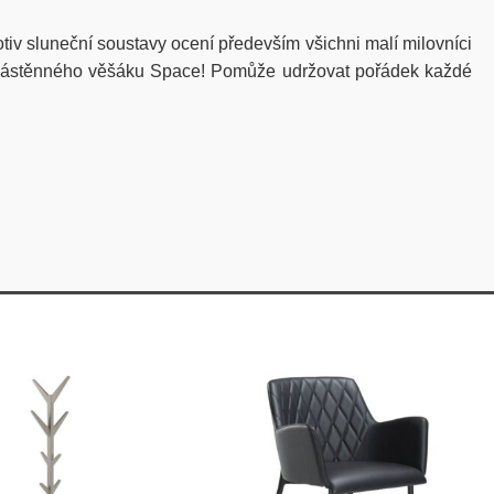
iv sluneční soustavy ocení především všichni malí milovníci
cí nástěnného věšáku Space! Pomůže udržovat pořádek každé