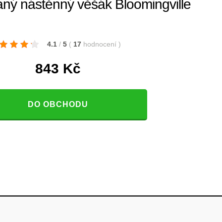
ný nástěnný věšák Bloomingville
4.1
/
5
(
17
hodnocení
)
843
Kč
DO OBCHODU